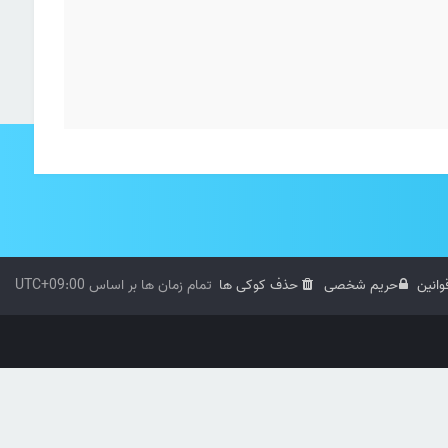
وانین
حریم شخصی
حذف کوکی ها
تمام زمان ها بر اساس
UTC+09:00