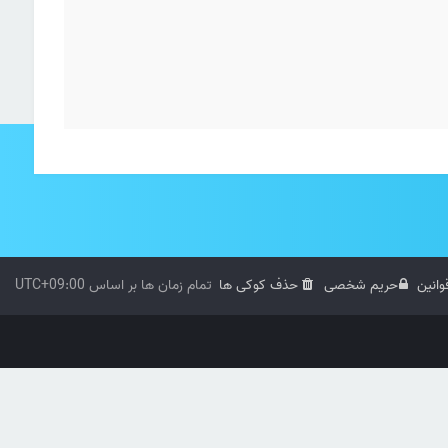
وانین
حریم شخصی
حذف کوکی ها
تمام زمان ها بر اساس
UTC+09:00