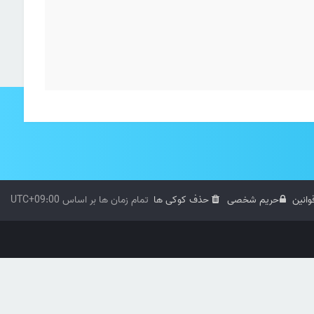
وانین
حریم شخصی
حذف کوکی ها
تمام زمان ها بر اساس
UTC+09:00