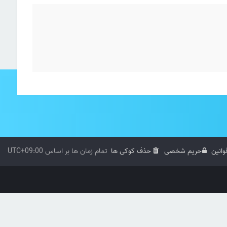
وانین
حریم شخصی
حذف کوکی ها
تمام زمان ها بر اساس
UTC+09:00