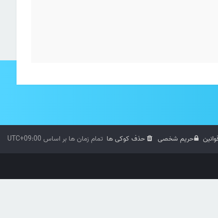
وانین
حریم شخصی
حذف کوکی ها
تمام زمان ها بر اساس
UTC+09:00