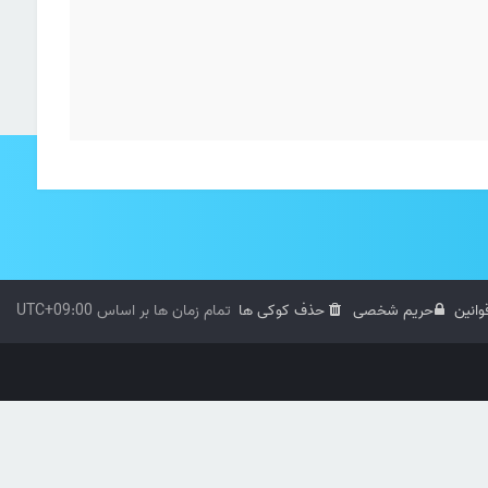
وانین
حریم شخصی
حذف کوکی ها
تمام زمان ها بر اساس
UTC+09:00